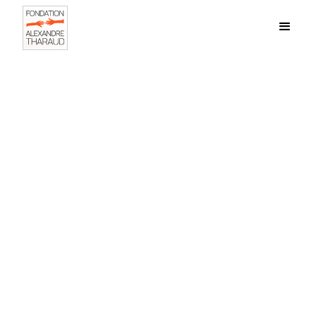
Commitment
Accompaniment
Solutions
.
tailored